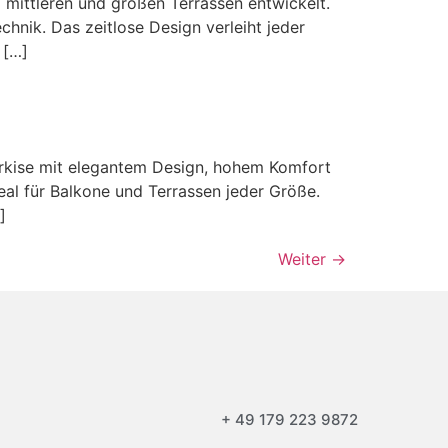
tleren und großen Terrassen entwickelt.
hnik. Das zeitlose Design verleiht jeder
 […]
ise mit elegantem Design, hohem Komfort
eal für Balkone und Terrassen jeder Größe.
]
Weiter
→
+ 49 179 223 9872