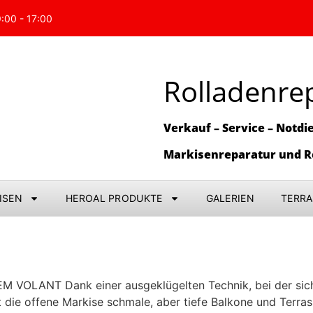
9:00 - 17:00
Rolladenre
Verkauf – Service – Notdie
Markisenreparatur und R
ISEN
HEROAL PRODUKTE
GALERIEN
TERR
OLANT Dank einer ausgeklügelten Technik, bei der sich 
 die offene Markise schmale, aber tiefe Balkone und Terras