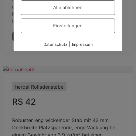
mit einer Nenndicke von 14 mm und einem
Alle ablehnen
hochbelastbaren Zweikomponenten-
Integralstoff sind für den ...
Einstellungen
mehr lesen →
|
Datenschutz
Impressum
heroal Rolladenstäbe
RS 42
Robuster, eng wickelnder Stab mit 42 mm
Deckbreite Platzsparende, enge Wicklung bei
einem Gewicht von 3,9 kg/m² bei einer