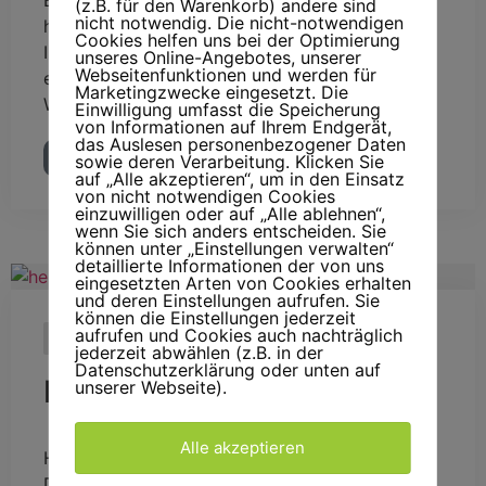
Edelstahl-Legierung rollgeformte und mit einem
(z.B. für den Warenkorb) andere sind
nicht notwendig. Die nicht-notwendigen
hochbelastbaren Zweikomponenten-
Cookies helfen uns bei der Optimierung
Integralwerkstoff ausgefüllte heroal RS 53 RC 3
unseres Online-Angebotes, unserer
Webseitenfunktionen und werden für
erfüllt höchste Sicherheitsanforderungen:
Marketingzwecke eingesetzt. Die
Windlasten ...
Einwilligung umfasst die Speicherung
von Informationen auf Ihrem Endgerät,
das Auslesen personenbezogener Daten
mehr lesen →
sowie deren Verarbeitung. Klicken Sie
auf „Alle akzeptieren“, um in den Einsatz
von nicht notwendigen Cookies
einzuwilligen oder auf „Alle ablehnen“,
wenn Sie sich anders entscheiden. Sie
können unter „Einstellungen verwalten“
detaillierte Informationen der von uns
eingesetzten Arten von Cookies erhalten
und deren Einstellungen aufrufen. Sie
können die Einstellungen jederzeit
aufrufen und Cookies auch nachträglich
heroal Rolladenstäbe
jederzeit abwählen (z.B. in der
Datenschutzerklärung oder unten auf
RS53 RC2
unserer Webseite).
Alle akzeptieren
Hochstabil und sicher durch 14 mm Nenndicke
Die extrem biegefesten Standard Safe-Stäbe