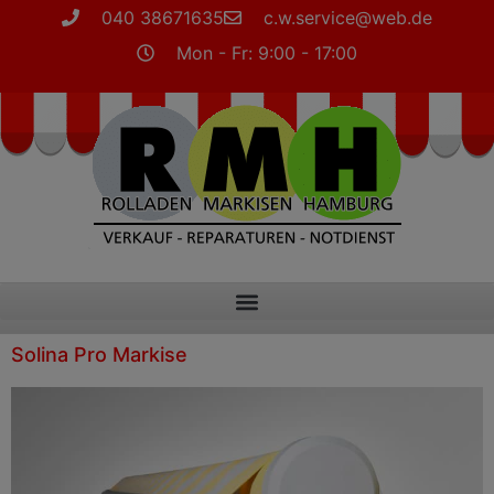
040 38671635
c.w.service@web.de
Mon - Fr: 9:00 - 17:00
Solina Pro Markise