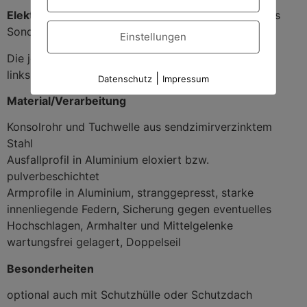
Elektromotoren
(in die Tuchwelle integriert) sind als
Sonderausstattung möglich.
Einstellungen
Die jeweilige Antriebseite ist wahlweise rechts oder
links
|
Datenschutz
Impressum
Material/Verarbeitung
Konsolrohr und Tuchwelle aus sendzimirverzinktem
Stahl
Ausfallprofil in Aluminium eloxiert bzw.
pulverbeschichtet
Armprofile in Aluminium, stranggepresst, starke
innenliegende Federn, Sicherung gegen eventuelles
Hochschlagen, Armhalter und Mittelgelenke
wartungsfrei gelagert, Doppelseil
Besonderheiten
optional auch mit Schutzhülle oder Schutzdach