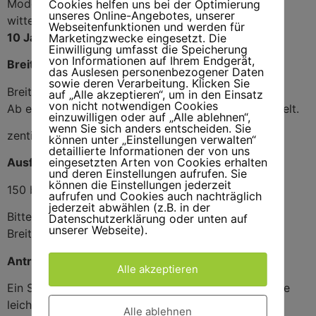
Modernes Design
Cookies helfen uns bei der Optimierung
unseres Online-Angebotes, unserer
witterungsbeständige Nähfäden
Webseitenfunktionen und werden für
10 Jahre SOLIDUX Garantie
Marketingzwecke eingesetzt. Die
Einwilligung umfasst die Speicherung
von Informationen auf Ihrem Endgerät,
Breite
das Auslesen personenbezogener Daten
sowie deren Verarbeitung. Klicken Sie
Breite 250–1200 cm.
auf „Alle akzeptieren“, um in den Einsatz
von nicht notwendigen Cookies
Ab einer Breite von 601 cm wird die Anlage gekoppelt.
einzuwilligen oder auf „Alle ablehnen“,
wenn Sie sich anders entscheiden. Sie
zentimetergenaue Zwischenmaße möglich
können unter „Einstellungen verwalten“
detaillierte Informationen der von uns
eingesetzten Arten von Cookies erhalten
Ausfall
und deren Einstellungen aufrufen. Sie
können die Einstellungen jederzeit
150 bis 400 cm
aufrufen und Cookies auch nachträglich
jederzeit abwählen (z.B. in der
Bitte erfragen Sie, welche Kombinationen zwischen
Datenschutzerklärung oder unten auf
unserer Webseite).
Breite und Ausfall möglich sind.
Antriebsarten
Alle akzeptieren
Ein Schneckengetriebe mit Handkurbel sorgt für eine
leichte manuelle Bedienung.
Alle ablehnen