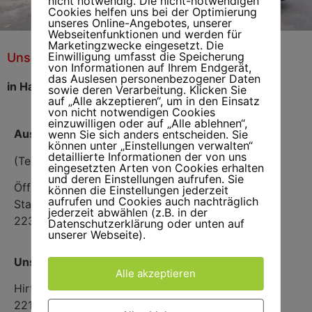
nicht notwendig. Die nicht-notwendigen
Cookies helfen uns bei der Optimierung
unseres Online-Angebotes, unserer
Webseitenfunktionen und werden für
Marketingzwecke eingesetzt. Die
Einwilligung umfasst die Speicherung
Unser Ausstellungsraum
Verkauf von Rolläden
und Markisen
von Informationen auf Ihrem Endgerät,
das Auslesen personenbezogener Daten
in Hamburg
sowie deren Verarbeitung. Klicken Sie
auf „Alle akzeptieren“, um in den Einsatz
von nicht notwendigen Cookies
einzuwilligen oder auf „Alle ablehnen“,
Ausstellungsraum
wenn Sie sich anders entscheiden. Sie
können unter „Einstellungen verwalten“
detaillierte Informationen der von uns
(Termine nach Vereinbarung)
eingesetzten Arten von Cookies erhalten
und deren Einstellungen aufrufen. Sie
Öffnungszeiten 9:00-17:00
können die Einstellungen jederzeit
aufrufen und Cookies auch nachträglich
Stadtbahnstr 39 B
jederzeit abwählen (z.B. in der
22393 Hamburg
Datenschutzerklärung oder unten auf
unserer Webseite).
Unsere Anschrift:
Alle akzeptieren
Hirtenkate 1
22145 Stapelfeld/Hamburg