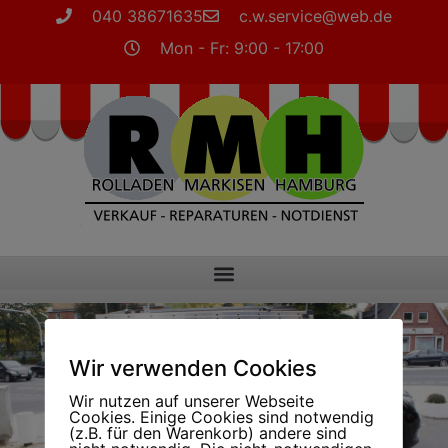
040 38671635
c.w.service@web.de
Mon - Fr: 9:00 - 17:00
Wir verwenden Cookies
Wir nutzen auf unserer Webseite
Cookies. Einige Cookies sind notwendig
(z.B. für den Warenkorb) andere sind
Jetzt Termin vereinbaren