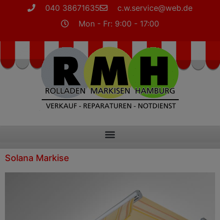
040 38671635
c.w.service@web.de
Mon - Fr: 9:00 - 17:00
Solana Markise