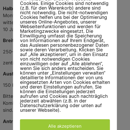
Cookies. Einige Cookies sind notwendig
(z.B. für den Warenkorb) andere sind
Halbkassetten-Markise
nicht notwendig. Die nicht-notwendigen
Montagefreundliche Konstruktion
Cookies helfen uns bei der Optimierung
unseres Online-Angebotes, unserer
witterungsbeständige Nähfäden
Webseitenfunktionen und werden für
10 Jahre SOLIDUX Garantie
Marketingzwecke eingesetzt. Die
Einwilligung umfasst die Speicherung
von Informationen auf Ihrem Endgerät,
Breite
das Auslesen personenbezogener Daten
sowie deren Verarbeitung. Klicken Sie
250–600 cm
auf „Alle akzeptieren“, um in den Einsatz
von nicht notwendigen Cookies
zentimetergenaue Zwischenmaße möglich
einzuwilligen oder auf „Alle ablehnen“,
wenn Sie sich anders entscheiden. Sie
können unter „Einstellungen verwalten“
Ausfall
detaillierte Informationen der von uns
eingesetzten Arten von Cookies erhalten
150 bis 350 cm
und deren Einstellungen aufrufen. Sie
können die Einstellungen jederzeit
aufrufen und Cookies auch nachträglich
Bitte erfragen Sie bei Ihrem Fachhändler, welche
jederzeit abwählen (z.B. in der
Kombinationen zwischen Breite und Ausfall möglich
Datenschutzerklärung oder unten auf
unserer Webseite).
sind.
Antriebsarten
Alle akzeptieren