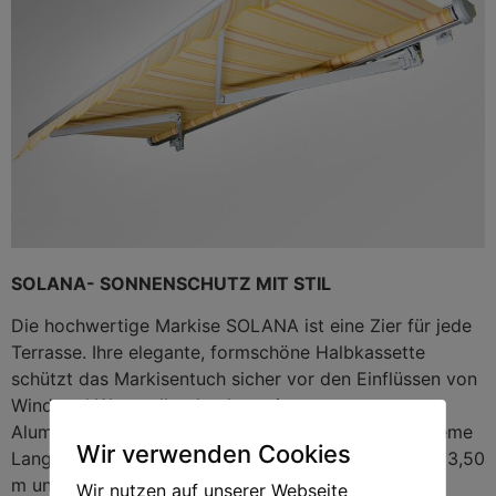
SOLANA- SONNENSCHUTZ MIT STIL
Die hochwertige Markise SOLANA ist eine Zier für jede
Terrasse. Ihre elegante, formschöne Halbkassette
schützt das Markisentuch sicher vor den Einflüssen von
Wind und Wetter. Ihre hochwertige
Aluminiumkonstruktion sorgt für Stabilität und extreme
Wir verwenden Cookies
Langlebigkeit. Möglich sind Ausfalltiefen von bis zu 3,50
m und Breiten bis zu 6 m.
Wir nutzen auf unserer Webseite