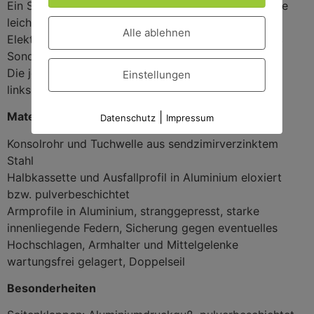
Ein Schneckengetriebe mit Handkurbel sorgt für eine
leichte manuelle Bedienung.
Alle ablehnen
Elektromotoren (in die Tuchwelle integriert) sind als
Sonderausstattung möglich.
Die jeweilige Antriebseite ist wahlweise rechts oder
Einstellungen
links
Material/Verarbeitung
|
Datenschutz
Impressum
Konsolrohr und Tuchwelle aus sendzimirverzinktem
Stahl
Halbkassette und Ausfallprofil in Aluminium eloxiert
bzw. pulverbeschichtet
Armprofile in Aluminium, stranggepresst, starke
innenliegende Federn, Sicherung gegen eventuelles
Hochschlagen, Armhalter und Mittelgelenke
wartungsfrei gelagert, Doppelseil
Besonderheiten