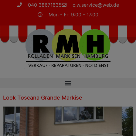
040 38671635
c.w.service@web.de
Mon - Fr: 9:00 - 17:00
Look Toscana Grande Markise