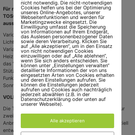
nicht notwendig. Die nicht-notwendigen
Cookies helfen uns bei der Optimierung
Für noch mehr Komfort können Sie Ihre LOOK
unseres Online-Angebotes, unserer
TOSCANA GRANDE mit folgenden Optionen
Webseitenfunktionen und werden für
Marketingzwecke eingesetzt. Die
ausstatten :
Einwilligung umfasst die Speicherung
von Informationen auf Ihrem Endgerät,
Vario Volant
das Auslesen personenbezogener Daten
sowie deren Verarbeitung. Klicken Sie
Lichtleiste
auf „Alle akzeptieren“, um in den Einsatz
Variabler Sonnen- und Sichtschutz
von nicht notwendigen Cookies
einzuwilligen oder auf „Alle ablehnen“,
Heizstrahler
wenn Sie sich anders entscheiden. Sie
das “Rollo” an der Markise
können unter „Einstellungen verwalten“
detaillierte Informationen der von uns
Stützbeine
eingesetzten Arten von Cookies erhalten
Funkfernbedienung
und deren Einstellungen aufrufen. Sie
können die Einstellungen jederzeit
Sonnen- und Windwächter
aufrufen und Cookies auch nachträglich
jederzeit abwählen (z.B. in der
VOLLKASSETTE
Datenschutzerklärung oder unten auf
unserer Webseite).
Die TOSCAN GRANDE wird bis 650 cm Breite mit nur
zwei Konsolen an Wand oder Decke befestigt. Die
Alle akzeptieren
Anbringung der Konsolen ist variabel, da durch speziell
entwickelte Gehäusehalter die Konsolen seitlich