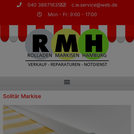
040 38671635
c.w.service@web.de
Mon - Fr: 9:00 - 17:00
Solitär Markise