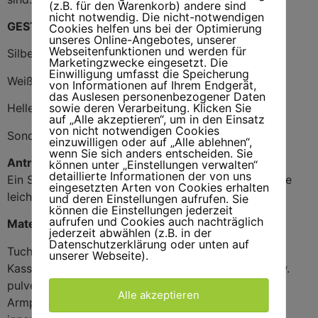
(z.B. für den Warenkorb) andere sind
nicht notwendig. Die nicht-notwendigen
GESTELLFARBEN
Cookies helfen uns bei der Optimierung
unseres Online-Angebotes, unserer
Webseitenfunktionen und werden für
Silber (eloxiert)
Marketingzwecke eingesetzt. Die
Einwilligung umfasst die Speicherung
Weiß, RAL 9010
von Informationen auf Ihrem Endgerät,
das Auslesen personenbezogener Daten
sowie deren Verarbeitung. Klicken Sie
Hellelfenbein, RAL 1015
auf „Alle akzeptieren“, um in den Einsatz
von nicht notwendigen Cookies
Sonderfarben auf Anfrage
einzuwilligen oder auf „Alle ablehnen“,
wenn Sie sich anders entscheiden. Sie
Antriebsarten
können unter „Einstellungen verwalten“
detaillierte Informationen der von uns
Ein Schneckengetriebe mit Handkurbel sorgt für eine
eingesetzten Arten von Cookies erhalten
leichte manuelle Bedienung.
und deren Einstellungen aufrufen. Sie
können die Einstellungen jederzeit
aufrufen und Cookies auch nachträglich
Material/Verarbeitung
jederzeit abwählen (z.B. in der
Datenschutzerklärung oder unten auf
Tuchwelle aus sendzimirverzinktem Stahl
unserer Webseite).
Kassette und Ausfallprofil in Aluminium eloxiert bzw.
pulverbeschichtet
Alle akzeptieren
Armprofile in Aluminium, stranggespresst, starke