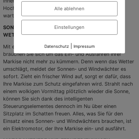
innenliegende Federn, Sicherung gegen eventuelles
Hochschlagen, Armhalter und Mittelgelenke
Alle ablehnen
wartungsfrei gelagert, Doppelseil
Einstellungen
SONNE- UND WINDWÄCHTER – INTELLIGENTER
WETTERRADAR MIT AUTOMATIK
|
Mit einem Sonnen- und Windwächter an Ihrer Seite,
Datenschutz
Impressum
brauchen Sie sich um das Ein- und Ausfahren Ihrer
Markise nicht mehr zu kümmern. Denn wenn das Wetter
umschlägt, meldet der Sonnen- und Windwächter es
sofort. Zieht ein frischer Wind auf, sorgt er dafür, dass
Ihre Markise zum Schutz eingefahren wird. Strahlt nach
einem wolkigen Vormittag plötzlich wieder die Sonne,
können Sie sich dank des intelligenten
Steuerungselementes dennoch im Nu über einen
Sitzplatz im Schatten freuen. Alles, was Sie für den
Einsatz eines Sonnen- und Windwächters brauchen, ist
ein Elektromotor, der Ihre Markise ein- und ausfährt.