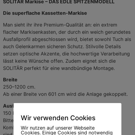
SOLITÄR Markise – DAS EDLE SPITZENMODELL
Die superflache Kassetten-Markise
Man sieht ihr ihre Premium-Qualität an: ein extrem
flacher Markisenkasten, der durch ein weich gerundetes
Ausfallprofil abgeschlossen wird, bietet sowohl Tuch als
auch Gelenkarmen sicheren Schutz. Stilvolle Details
setzen optische Akzente, die hochwertige Verarbeitung
lässt keine Wünsche offen. Zudem eignet sich die
SOLITÄR perfekt für eine wandbündige Montage.
Breite
250–1200 cm.
Ab einer Breite von 601 cm wird die Anlage gekoppelt.
Ausfall
150 bis 350 cm
Wir verwenden Cookies
Bitte erfragen Sie bei Ihrem Fachhändler, welche
Kombinationen zwischen Breite und Ausfall möglich
Wir nutzen auf unserer Webseite
Cookies. Einige Cookies sind notwendig
sind.