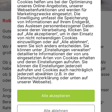
Cookies helfen uns bei der Optimierung
unseres Online-Angebotes, unserer
Webseitenfunktionen und werden für
Marketingzwecke eingesetzt. Die
Einwilligung umfasst die Speicherung
Rolläden Rahlstedt
Rolläden
von Informationen auf Ihrem Endgerät,
Rahlstedt
das Auslesen personenbezogener Daten
sowie deren Verarbeitung. Klicken Sie
Gute Rolläden als Sichtschutz und Einbruchschutz
auf „Alle akzeptieren“, um in den Einsatz
finden Sie bei uns in Rahlstedt.
von nicht notwendigen Cookies
einzuwilligen oder auf „Alle ablehnen“,
wenn Sie sich anders entscheiden. Sie
Wir führen schöne Farben, moderne Designs und eine
können unter „Einstellungen verwalten“
große Vielfalt an Rolläden und Rollos.
detaillierte Informationen der von uns
eingesetzten Arten von Cookies erhalten
und deren Einstellungen aufrufen. Sie
Ob große Fensterfront oder schräges Dachfenster: Wir
können die Einstellungen jederzeit
haben für viele Bedürfnisse die passende Lösung, egal
aufrufen und Cookies auch nachträglich
jederzeit abwählen (z.B. in der
ob Sie auf der Suche nach einer Markise für die Terrasse
Datenschutzerklärung oder unten auf
oder nach einem Sonnensegel als Windschutz sind.
unserer Webseite).
Sorgen Sie jetzt schon für die nächste Saison vor. Unser
Alle akzeptieren
Angebot schließt den kompetenten Service bei der
Beratung und der Umsetzung Ihrer Ideen in Hamburg-
Rahlstedt ein. Eine umfassende Beratung und ein
Alle ablehnen