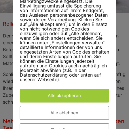
Marketingzwecke eingesetzt. Die
Einwilligung umfasst die Speicherung
von Informationen auf Ihrem Endgerät,
das Auslesen personenbezogener Daten
sowie deren Verarbeitung. Klicken Sie
Rolladenreparatur Kayhude
Rolladenreparatur
auf „Alle akzeptieren“, um in den Einsatz
Kayhude
von nicht notwendigen Cookies
einzuwilligen oder auf „Alle ablehnen“,
Der so genannte Rolladenpanzer wickelt sich oben in
wenn Sie sich anders entscheiden. Sie
einem geschlossenen Kastensystem auf und ab.
können unter „Einstellungen verwalten“
detaillierte Informationen der von uns
Befestigt ist er in aller Regel mit flexiblen Stahlfedern.
eingesetzten Arten von Cookies erhalten
Sollte hier einmal eine Feder brechen, sind
und deren Einstellungen aufrufen. Sie
können die Einstellungen jederzeit
Materialkenntnisse und fachliches Know How gefragt.
aufrufen und Cookies auch nachträglich
jederzeit abwählen (z.B. in der
Schließlich soll Ihr Rolladen in einem solchen Fall künftig
Datenschutzerklärung oder unten auf
unserer Webseite).
wieder leichtgängig laufen und ungebetene Gäste von
Ihrer Wohnung fernhalten. Wir verfügen über sämtliches
Zubehör- und Ersatzmaterial und führen Ihre Reparatur
Alle akzeptieren
schnell und fachgerecht durch.
Alle ablehnen
Nehmen Sie mit unserem Rolladen Markisen
Team Kontakt auf