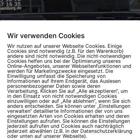
Wir verwenden Cookies
Wir nutzen auf unserer Webseite Cookies. Einige
Cookies sind notwendig (z.B. für den Warenkorb)
andere sind nicht notwendig. Die nicht-notwendigen
Cookies helfen uns bei der Optimierung unseres
Online-Angebotes, unserer Webseitenfunktionen und
Jetzt Termin vereinbaren
werden für Marketingzwecke eingesetzt. Die
Einwilligung umfasst die Speicherung von
Informationen auf Ihrem Endgerät, das Auslesen
personenbezogener Daten sowie deren
Verarbeitung. Klicken Sie auf „Alle akzeptieren“, um
r Rönneburg
in den Einsatz von nicht notwendigen Cookies
rkisenreparatur
einzuwilligen oder auf „Alle ablehnen“, wenn Sie sich
anders entscheiden. Sie können unter „Einstellungen
verwalten“ detaillierte Informationen der von uns
eingesetzten Arten von Cookies erhalten und deren
Einstellungen aufrufen. Sie können die Einstellungen
en Wege zurücklegen, um diese zu kaufen? Dann haben Sie d
jederzeit aufrufen und Cookies auch nachträglich
jederzeit abwählen (z.B. in der Datenschutzerklärung
kise zu kaufen. Wir führen Markisen aus unterschiedlichen
oder unten auf unserer Webseite).
en.