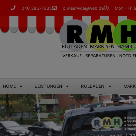
040 38671635
c.w.service@web.de
Mon - Fr: 
HOME
LEISTUNGEN
ROLLÄDEN
MARK