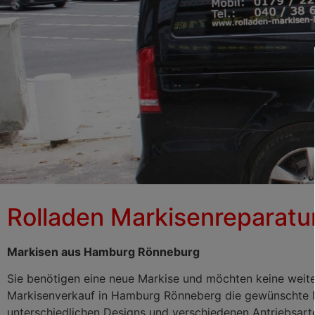
Rolladen Markisenreparatu
Rolladenreparatur/Ma
Rönneburg
Markisen aus Hamburg Rönneburg
Sie benötigen eine neue Markise und möchten keine weit
Markisenverkauf in Hamburg Rönneberg die gewünschte Mar
unterschiedlichen Designs und verschiedenen Antriebsart