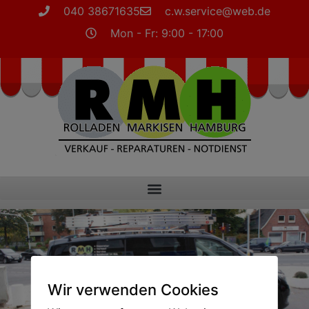
040 38671635
c.w.service@web.de
Mon - Fr: 9:00 - 17:00
Wir verwenden Cookies
Jetzt Termin vereinbaren