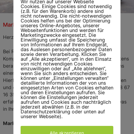
Wir nutzen auf unserer Webseite
Cookies. Einige Cookies sind notwendig
(z.B. für den Warenkorb) andere sind
nicht notwendig. Die nicht-notwendigen
Cookies helfen uns bei der Optimierung
Markisenreparatur Hamburg-Neustadt
Markisenreparatur
unseres Online-Angebotes, unserer
Hamburg-Neustadt
Webseitenfunktionen und werden für
Marketingzwecke eingesetzt. Die
Herzlich willkommen auf unserer Internetseite!
Einwilligung umfasst die Speicherung
von Informationen auf Ihrem Endgerät,
das Auslesen personenbezogener Daten
Bei Rolladen-Markisen-Hamburg erhalten Sie ein
sowie deren Verarbeitung. Klicken Sie
Komplettpaket und werden die ganze Zeit über bestens
auf „Alle akzeptieren“, um in den Einsatz
von nicht notwendigen Cookies
beraten. Sprechen Sie uns an und machen Sie mit uns
einzuwilligen oder auf „Alle ablehnen“,
einen Termin ab, wenn Ihr Sonnenschutz defekt ist.
wenn Sie sich anders entscheiden. Sie
können unter „Einstellungen verwalten“
Hierfür müssen Sie nur Ihr Telefon in die Hand nehmen
detaillierte Informationen der von uns
und einer unserer beiden Nummern wählen (040 / 38 67
eingesetzten Arten von Cookies erhalten
und deren Einstellungen aufrufen. Sie
16 35 ; 0179 / 223 98 72). Unsere freundlichen und
können die Einstellungen jederzeit
erfahrenen Mitarbeiter wissen in allen Situationen, was
aufrufen und Cookies auch nachträglich
jederzeit abwählen (z.B. in der
in Ihrem Fall gemacht werden muss.
Datenschutzerklärung oder unten auf
unserer Webseite).
Markisenstoff wechseln in Hamburg-Neustadt
Alle akzeptieren