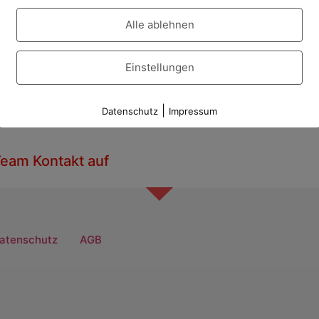
rt. Dennoch können Sie sich darauf verlassen, dass wir nu
Alle ablehnen
o behandelt.
Einstellungen
|
Datenschutz
Impressum
eam Kontakt auf
atenschutz
AGB