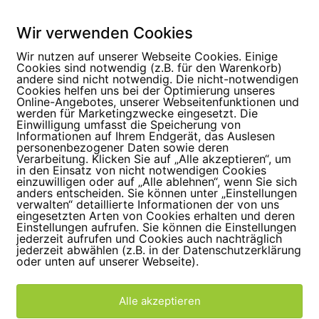
Wir verwenden Cookies
Wir nutzen auf unserer Webseite Cookies. Einige
Cookies sind notwendig (z.B. für den Warenkorb)
andere sind nicht notwendig. Die nicht-notwendigen
Cookies helfen uns bei der Optimierung unseres
Online-Angebotes, unserer Webseitenfunktionen und
werden für Marketingzwecke eingesetzt. Die
Einwilligung umfasst die Speicherung von
Informationen auf Ihrem Endgerät, das Auslesen
personenbezogener Daten sowie deren
Jetzt Termin vereinbaren
Verarbeitung. Klicken Sie auf „Alle akzeptieren“, um
in den Einsatz von nicht notwendigen Cookies
einzuwilligen oder auf „Alle ablehnen“, wenn Sie sich
anders entscheiden. Sie können unter „Einstellungen
verwalten“ detaillierte Informationen der von uns
rstel
eingesetzten Arten von Cookies erhalten und deren
Einstellungen aufrufen. Sie können die Einstellungen
jederzeit aufrufen und Cookies auch nachträglich
jederzeit abwählen (z.B. in der Datenschutzerklärung
oder unten auf unserer Webseite).
nnen wir Ihnen einen sehr guten und vor allem transparente
 was alles gemacht werden muss. Vielleicht können wir einfa
Alle akzeptieren
rkise anbringen.