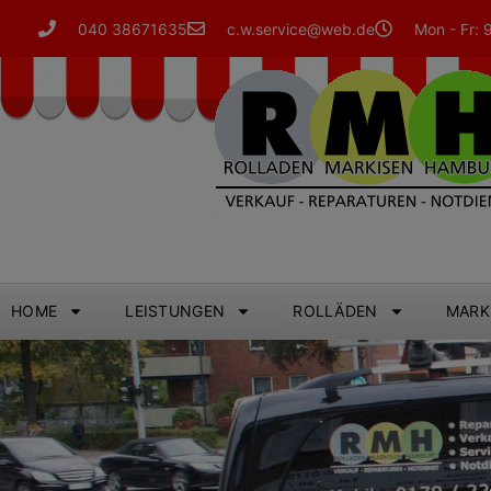
040 38671635
c.w.service@web.de
Mon - Fr: 
HOME
LEISTUNGEN
ROLLÄDEN
MARK