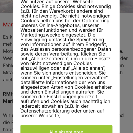
Wir nutzen auf unserer Webseite
Cookies. Einige Cookies sind notwendig
(z.B. für den Warenkorb) andere sind
nicht notwendig. Die nicht-notwendigen
Cookies helfen uns bei der Optimierung
Markisenreparatur Buxtehude
Markisenreparatur
unseres Online-Angebotes, unserer
Buxtehude
Webseitenfunktionen und werden für
Marketingzwecke eingesetzt. Die
Es kann immer vorkommen, dass eine Markise nicht
Einwilligung umfasst die Speicherung
mehr wie gewünscht funktioniert. Eventuell ist der
von Informationen auf Ihrem Endgerät,
das Auslesen personenbezogener Daten
Motor defekt oder es klemmt an einer anderen Stelle.
sowie deren Verarbeitung. Klicken Sie
Wenn Sie uns anrufen, finden wir schnell heraus, wo der
auf „Alle akzeptieren“, um in den Einsatz
von nicht notwendigen Cookies
Fehler liegt. Unter anderem können unsere erfahrenen
einzuwilligen oder auf „Alle ablehnen“,
Mitarbeiter den Markisenstoff wechseln und natürlich
wenn Sie sich anders entscheiden. Sie
können unter „Einstellungen verwalten“
auch auf Wunsch eine Markise anbringen.
detaillierte Informationen der von uns
eingesetzten Arten von Cookies erhalten
und deren Einstellungen aufrufen. Sie
RMH übernimmt die Markisen-Wartung und die
können die Einstellungen jederzeit
Markisen-Reparatur in Buxtehude
aufrufen und Cookies auch nachträglich
jederzeit abwählen (z.B. in der
Datenschutzerklärung oder unten auf
Wir sind bei allen Problemen rund um die Markise und
unserer Webseite).
die Rollade der perfekte Ansprechpartner. Denn wir
haben das Fachwissen, um jede Situation richtig
Alle akzeptieren