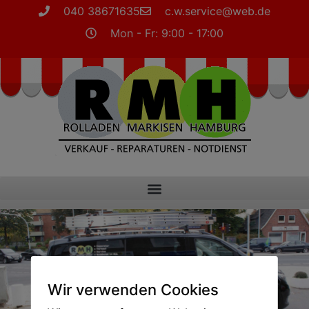
040 38671635
c.w.service@web.de
Mon - Fr: 9:00 - 17:00
Wir verwenden Cookies
Jetzt Termin vereinbaren