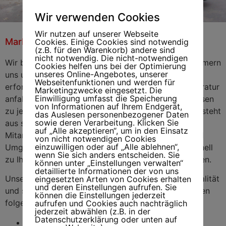
Wir verwenden Cookies
Wir nutzen auf unserer Webseite
Markisenreparatur Ahrensburg
Markisenreparatur
Cookies. Einige Cookies sind notwendig
Ahrensburg
(z.B. für den Warenkorb) andere sind
nicht notwendig. Die nicht-notwendigen
Wir begrüßen Sie auf unserer Internetseite. Wir kümmern
Cookies helfen uns bei der Optimierung
unseres Online-Angebotes, unserer
uns um Ihr Problem und beraten Sie zu allen
Webseitenfunktionen und werden für
erforderlichen Schritten, die bei einer Markisenreparatur
Marketingzwecke eingesetzt. Die
Einwilligung umfasst die Speicherung
anfallen. Dadurch haben Sie kein Risiko und Sie wissen
von Informationen auf Ihrem Endgerät,
zu jeder Zeit, was auf Sie zukommt. Unser Team besteht
das Auslesen personenbezogener Daten
sowie deren Verarbeitung. Klicken Sie
aus stets hilfsbereiten und sehr kompetenten
auf „Alle akzeptieren“, um in den Einsatz
Mitarbeitern, die zum Großteil auch in Hamburg und
von nicht notwendigen Cookies
einzuwilligen oder auf „Alle ablehnen“,
Umgebung zu Hause sind. Dadurch können Sie schnell
wenn Sie sich anders entscheiden. Sie
zu Ihnen kommen, wenn Sie einen Schaden bemerken.
können unter „Einstellungen verwalten“
detaillierte Informationen der von uns
Unsere Produkte haben allesamt eine sehr hohe Qualität
eingesetzten Arten von Cookies erhalten
und deren Einstellungen aufrufen. Sie
und stammen von bekannten Firmen. Wir bieten Ihnen
können die Einstellungen jederzeit
folgende Services an:
aufrufen und Cookies auch nachträglich
jederzeit abwählen (z.B. in der
Datenschutzerklärung oder unten auf
Markisenreparatur