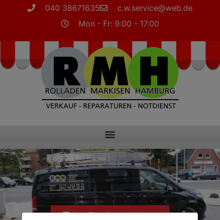
040 38671635
c.w.service@web.de
Mon - Fr: 9:00 - 17:00
Jetzt Termin vereinbaren