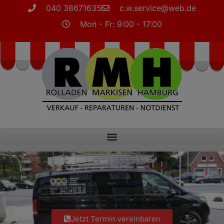
040 38671635
c.w.service@web.de
Mon - Fr: 9:00 - 17:00
Jetzt Termin vereinbaren