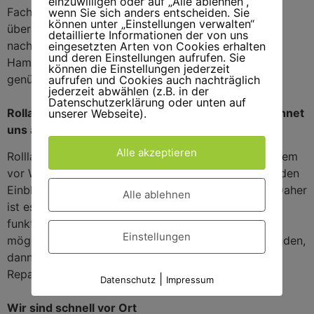
einzuwilligen oder auf „Alle ablehnen“,
Fachpersonal vorgenommen werden sollte. Wir
wenn Sie sich anders entscheiden. Sie
können unter „Einstellungen verwalten“
übernehmen das gerne für Sie! Aber auch das
detaillierte Informationen der von uns
nachrüsten veralteter Rolladenmotoren in ganz
eingesetzten Arten von Cookies erhalten
und deren Einstellungen aufrufen. Sie
Hamburg stellt für uns kein Problem dar. Ein Anruf
können die Einstellungen jederzeit
genügt!
aufrufen und Cookies auch nachträglich
jederzeit abwählen (z.B. in der
Datenschutzerklärung oder unten auf
Rolladen Reparaturen in Marienthal – Service zeichnet
unserer Webseite).
uns aus
Alle akzeptieren
Rollladen dienen zum Schutz Ihrer Immobilie. Vor allem
vor Witterungseinflüssen, aber auch als Schutz vor den
Einblicken fremder Menschen in Ihre Privatsphäre. Daher
Alle ablehnen
ist es umso wichtiger, dass diese einwandfrei
funktionieren. Denn nur so ist der Schutz wirklich
Einstellungen
möglich. Haben Sie einmal Probleme mit Ihren Rollladen,
dann nehmen Sie unseren Service für Rolladen
Reparaturen in Marienthal in Anspruch.
|
Datenschutz
Impressum
Wir sind schnell vor Ort