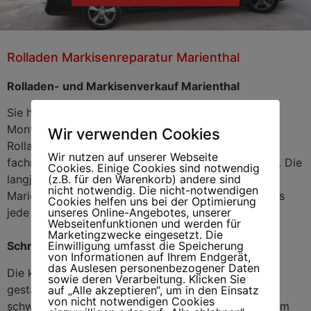
Rolladen Markisenreparatur Marienthal
Rolladenreparatur/Markisenreparatur
Marienthal
Rolladen- und Markisenverkauf Marienthal
Sie haben Probleme mit Ihren Jalousien? Unsere
Monteure stehen Ihnen gerne zur Verfügung. Jede
Wir verwenden Cookies
Rolladenreparatur in Hamburg wird von uns
Wir nutzen auf unserer Webseite
fachmännisch betreut und schnellstmöglich erledigt. Die
Cookies. Einige Cookies sind notwendig
(z.B. für den Warenkorb) andere sind
langjährige Erfahrung unseres Teams nicht nur in
nicht notwendig. Die nicht-notwendigen
Marienthal, aber in ganz Hamburg, ermöglicht es uns
Cookies helfen uns bei der Optimierung
unseres Online-Angebotes, unserer
jede Rolladenmontage zu bewerkstelligen.
Webseitenfunktionen und werden für
Marketingzwecke eingesetzt. Die
Einwilligung umfasst die Speicherung
Schnelle und fachmännische Hilfe
von Informationen auf Ihrem Endgerät,
das Auslesen personenbezogener Daten
Die komplexe Mechanik von modernen Jalousien
sowie deren Verarbeitung. Klicken Sie
gestalten die Reparatur und Instandhaltung oft
auf „Alle akzeptieren“, um in den Einsatz
von nicht notwendigen Cookies
schwierig, weshalb diese auch nur von ausgebildetem