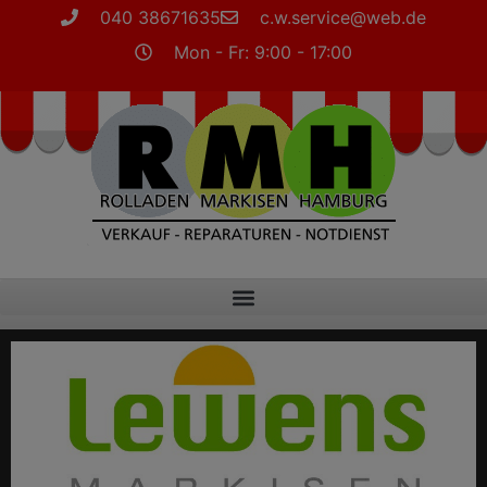
040 38671635
c.w.service@web.de
Mon - Fr: 9:00 - 17:00