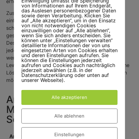
Einwilligung umfasst die Speicherung
erfordern mehr Kraftaufwand.
von Informationen auf Ihrem Endgerät,
das Auslesen personenbezogener Daten
Zusammenfassend bieten Lewens Markisen eine
sowie deren Verarbeitung. Klicken Sie
auf „Alle akzeptieren“, um in den Einsatz
einfache Möglichkeit, um sich vor der Sonne zu
von nicht notwendigen Cookies
schützen und den Außenbereich angenehmer zu
einzuwilligen oder auf „Alle ablehnen“,
wenn Sie sich anders entscheiden. Sie
gestalten. Mit vielen verschiedenen Arten und
können unter „Einstellungen verwalten“
Designs zur Auswahl, können Lewens Markisen an
detaillierte Informationen der von uns
eingesetzten Arten von Cookies erhalten
jedes Bedürfnis und Erscheinungsbild angepasst
und deren Einstellungen aufrufen. Sie
werden. Ob manuelle oder elektrische Bedienung,
können die Einstellungen jederzeit
aufrufen und Cookies auch nachträglich
Lewens Markisen sind eine attraktive und praktische
jederzeit abwählen (z.B. in der
Lösung für jeden, der die Sonne im Freien genießen
Datenschutzerklärung oder unten auf
unserer Webseite).
möchte.
Anfrage für Lewens
Alle akzeptieren
Markisen – Licht und
Alle ablehnen
Schatten auf Wunsch
Einstellungen
Anfrage für: