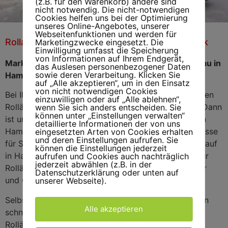
(z.B. für den Warenkorb) andere sind
nicht notwendig. Die nicht-notwendigen
Cookies helfen uns bei der Optimierung
unseres Online-Angebotes, unserer
Webseitenfunktionen und werden für
Rolladen Markisenreparatur Kleiner Grasbrook
Rolladenreparatur/Markisenreparatur
Marketingzwecke eingesetzt. Die
Kleiner Grasbrook
Einwilligung umfasst die Speicherung
von Informationen auf Ihrem Endgerät,
Markisen und Rolläden – große Auswahl und Einbau in
das Auslesen personenbezogener Daten
sowie deren Verarbeitung. Klicken Sie
Hamburg Kleiner Grasbrook
auf „Alle akzeptieren“, um in den Einsatz
von nicht notwendigen Cookies
Bei Ihrem neuen Eigenheim fehlen noch die passenden
einzuwilligen oder auf „Alle ablehnen“,
Rolläden und schöne Markisen für Außenbereiche? Dann
wenn Sie sich anders entscheiden. Sie
können unter „Einstellungen verwalten“
ist unser kompetenter Markisen- und Rolladenbau in
detaillierte Informationen der von uns
Hamburg Kleiner Grasbrook genau die richtige Adresse
eingesetzten Arten von Cookies erhalten
und deren Einstellungen aufrufen. Sie
für Sie. In unserer großen Auswahl bei Markisenverkauf
können die Einstellungen jederzeit
in Hamburg Kleiner Grasbrook und beim Angebot für
aufrufen und Cookies auch nachträglich
jederzeit abwählen (z.B. in der
Rolläden finden Sie die passende Lösung für Fenster
Datenschutzerklärung oder unten auf
und Garten.
unserer Webseite).
Selbstverständlich sorgen unsere Profis auch für den
Alle akzeptieren
schnellen und perfekten Einbau Ihrer Markisen und
Rolläden. Falls es mit Rolläden und Markisen ein