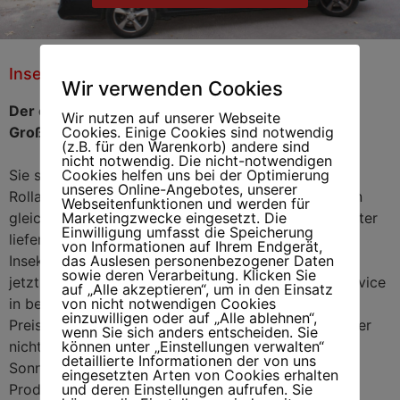
Insektenschutzfenster Gross-Flottbek
Insektenschutzfenster
Wir verwenden Cookies
Gross-Flottbek
Der optimale Insektenschutz von Ihrem Partner in
Wir nutzen auf unserer Webseite
Groß Flottbek
Cookies. Einige Cookies sind notwendig
(z.B. für den Warenkorb) andere sind
nicht notwendig. Die nicht-notwendigen
Sie suchen nach dem optimalen Partner für den
Cookies helfen uns bei der Optimierung
unseres Online-Angebotes, unserer
Rolladenverkauf und den Markisenverkauf, der Ihnen
Webseitenfunktionen und werden für
gleichzeitig auch die passenden Insektenschutzfenster
Marketingzwecke eingesetzt. Die
Einwilligung umfasst die Speicherung
liefert und Ihren Balkon oder Ihre Terrasse mit einer
von Informationen auf Ihrem Endgerät,
Insektenschutztür ausstattet? Dann kann Ihre Suche
das Auslesen personenbezogener Daten
sowie deren Verarbeitung. Klicken Sie
jetzt enden, denn wir bieten Ihnen genau diesen Service
auf „Alle akzeptieren“, um in den Einsatz
in bester Qualität und in einem optimal kalkulierten
von nicht notwendigen Cookies
einzuwilligen oder auf „Alle ablehnen“,
Preis-Leistungsverhältnis. Gleichzeitig bieten wir aber
wenn Sie sich anders entscheiden. Sie
nicht nur Schutz vor zuviel Licht und zu viel
können unter „Einstellungen verwalten“
detaillierte Informationen der von uns
Sonneneinstrahlung sowie Insekten, sondern unsere
eingesetzten Arten von Cookies erhalten
Produkte halten auch anderweitige unerwünschte
und deren Einstellungen aufrufen. Sie