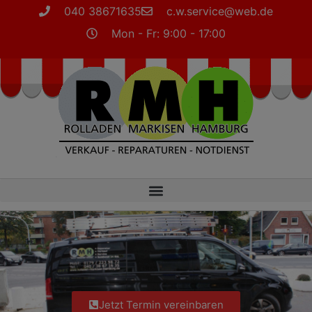
040 38671635
c.w.service@web.de
Mon - Fr: 9:00 - 17:00
Jetzt Termin vereinbaren