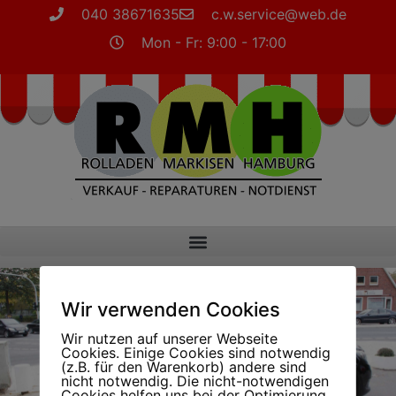
040 38671635
c.w.service@web.de
Mon - Fr: 9:00 - 17:00
Wir verwenden Cookies
Wir nutzen auf unserer Webseite
Cookies. Einige Cookies sind notwendig
(z.B. für den Warenkorb) andere sind
nicht notwendig. Die nicht-notwendigen
Jetzt Termin vereinbaren
Cookies helfen uns bei der Optimierung