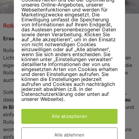
unseres Online-Angebotes, unserer
Webseitenfunktionen und werden für
Marketingzwecke eingesetzt. Die
Einwilligung umfasst die Speicherung
von Informationen auf Ihrem Endgerät,
Rolladen Markisenreparatur Billbrook
Rolladenreparatur/Markisenreparatur
das Auslesen personenbezogener Daten
Billbrook
sowie deren Verarbeitung. Klicken Sie
Ersatzteile und Reparatur für Rolladen in Billbrook
auf „Alle akzeptieren“, um in den Einsatz
von nicht notwendigen Cookies
einzuwilligen oder auf „Alle ablehnen“,
Rolladen sind nicht nur optimal als Sicht- und
wenn Sie sich anders entscheiden. Sie
Lichtschutz, sondern tragen auch zur Sicherheit in den
können unter „Einstellungen verwalten“
detaillierte Informationen der von uns
eigenen vier Wänden bei. Daher ist es wichtig, dass die
eingesetzten Arten von Cookies erhalten
Rolladen stets auf die Funktion überprüft, so dass sie
und deren Einstellungen aufrufen. Sie
können die Einstellungen jederzeit
auch einwandfrei funktionieren.
aufrufen und Cookies auch nachträglich
jederzeit abwählen (z.B. in der
Sollte etwas nicht funktionieren oder Sie stellen fest,
Datenschutzerklärung oder unten auf
unserer Webseite).
dass etwas gebrochen ist, so schafft der
Rolladenbau
in Billbrook
schnelle Abhilfe. Sie bekommen schnell und
einfach Ersatzteile in Billbrook für alle gängigen
Alle akzeptieren
Rolladen. Ist mehr als nur ein Ersatzteil kaputt und
womöglich eine Reparatur fällig, so können Sie bei uns
Alle ablehnen
einfach Ihre
Reparatur in Billbrook
veranlassen.